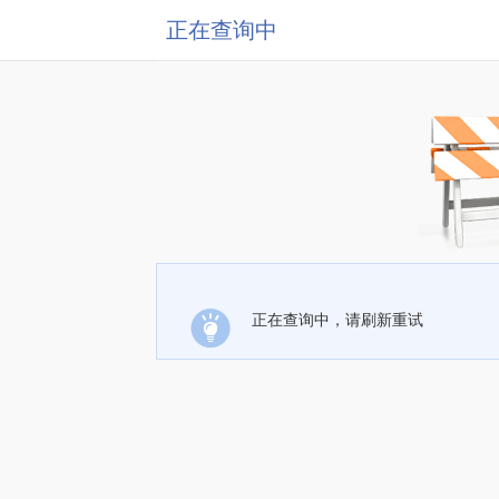
正在查询中
正在查询中，请刷新重试