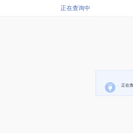
正在查询中
正在