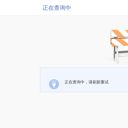
正在查询中
正在查询中，请刷新重试